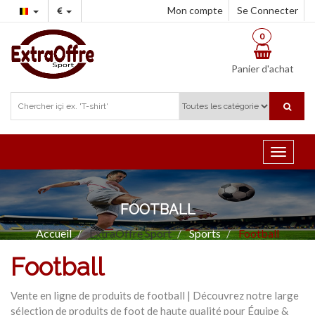
Mon compte
Se Connecter
0
Panier d'achat
Toggle
navigat
FOOTBALL
Accueil
ExtraOffre Sport
Sports
Football
Football
Vente en ligne de produits de football | Découvrez notre large
sélection de produits de foot de haute qualité pour Équipe &