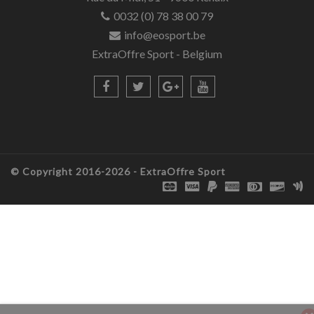
0032 (0) 78 38 00 79
info@eosport.be
ExtraOffre Sport - Belgium
© Copyright 2016-2026 -
ExtraOffre Sport