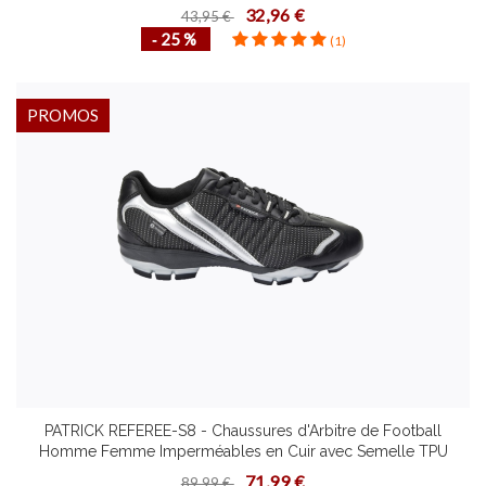
Course à Pied
32,96 €
43,95 €
‐ 25 %
(1)
PROMOS
PATRICK REFEREE-S8 - Chaussures d'Arbitre de Football
Homme Femme Imperméables en Cuir avec Semelle TPU
Plusieurs Pointures Terrain Gras et Humide
71,99 €
89,99 €