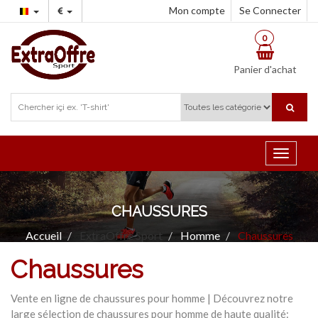
Mon compte
Se Connecter
0
Panier d'achat
Toggle
navigat
CHAUSSURES
Accueil
ExtraOffre Sport
Homme
Chaussures
Chaussures
Vente en ligne de chaussures pour homme | Découvrez notre
large sélection de chaussures pour homme de haute qualité: