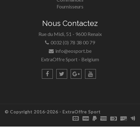
Fournisseurs
Nous Contactez
Rue du Midi, 51 - 9600 Renaix
0032 (0) 78 38 00 79
info@eosport.be
ExtraOffre Sport - Belgium
© Copyright 2016-2026 -
ExtraOffre Sport