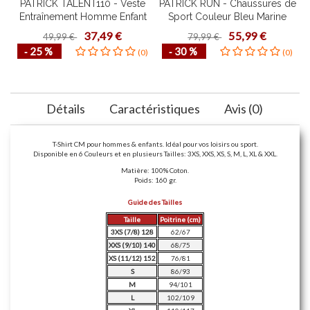
PATRICK TALENT110 - Veste
PATRICK RUN - Chaussures de
P
Entraînement Homme Enfant
Sport Couleur Bleu Marine
S
Confortable Mode de Vie
Homme Femme Haute Qualité
37,49 €
55,99 €
49,99 €
79,99 €
Fonctionnel Plusieurs Couleurs
Plusieurs Pointures Idéal Course
‐ 25 %
‐ 30 %
(0)
(0)
Tailles Design Contemporain
à Pied
Détails
Caractéristiques
Avis (0)
T-Shirt CM pour hommes & enfants. Idéal pour vos loisirs ou sport.
Disponible en 6 Couleurs et en plusieurs Tailles: 3XS, XXS, XS, S, M, L, XL & XXL.
Matière: 100% Coton.
Poids: 160 gr.
Guide des Tailles
Taille
Poitrine (cm)
3XS (7/8) 128
62/67
XXS (9/10) 140
68/75
XS (11/12) 152
76/81
S
86/93
M
94/101
L
102/109