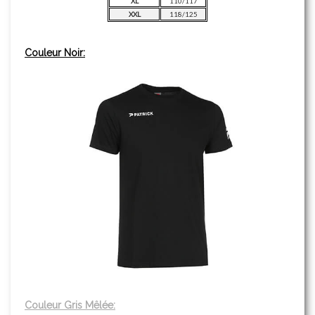
XL
110/117
XXL
118/125
Couleur Noir:
Couleur Gris Mêlée: