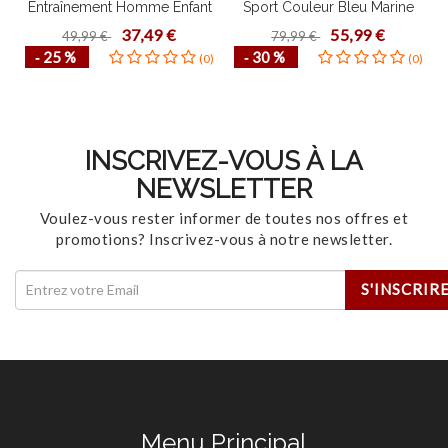
Entraînement Homme Enfant
Sport Couleur Bleu Marine
S
Confortable Mode de Vie
Homme Femme Haute Qualité
37,49 €
55,99 €
49,99 €
79,99 €
Fonctionnel Plusieurs Couleurs
Plusieurs Pointures Idéal Course
‐ 25 %
‐ 30 %
(0)
(0)
Tailles Design Contemporain
à Pied
INSCRIVEZ-VOUS À LA
NEWSLETTER
Voulez-vous rester informer de toutes nos offres et
promotions? Inscrivez-vous à notre newsletter.
Menu Principal