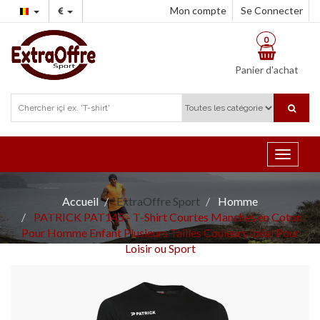
Mon compte
Se Connecter
0
Panier d'achat
Toggle
navigat
Accueil
ExtraOffre Sport
Homme
PATRICK PAT145 - T-Shirt Courtes Manches en Coton
Pour Homme Enfant Plusieurs Tailles Couleurs Idéal Pour
Loisir ou Sport