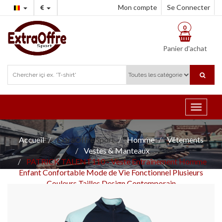
Mon compte
Se Connecter
0
Panier d'achat
Toggle
navigat
Accueil
ExtraOffre Sport
Homme
Vêtements
Vestes & Manteaux
PATRICK TALENT110 - Veste Entraînement Homme
Enfant Confortable Mode de Vie Fonctionnel Plusieurs
Couleurs Tailles Design Contemporain