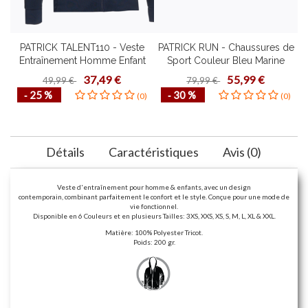
PATRICK TALENT110 - Veste
PATRICK RUN - Chaussures de
P
Entraînement Homme Enfant
Sport Couleur Bleu Marine
S
Confortable Mode de Vie
Homme Femme Haute Qualité
37,49 €
55,99 €
49,99 €
79,99 €
Fonctionnel Plusieurs Couleurs
Plusieurs Pointures Idéal Course
‐ 25 %
‐ 30 %
(0)
(0)
Tailles Design Contemporain
à Pied
Détails
Caractéristiques
Avis (0)
Veste d'entraînement pour homme & enfants, avec un design
contemporain, combinant parfaitement le confort et le style. Conçue pour une mode de
vie fonctionnel.
Disponible en 6 Couleurs et en plusieurs Tailles: 3XS, XXS, XS, S, M, L, XL & XXL.
Matière: 100% Polyester Tricot.
Poids: 200 gr.