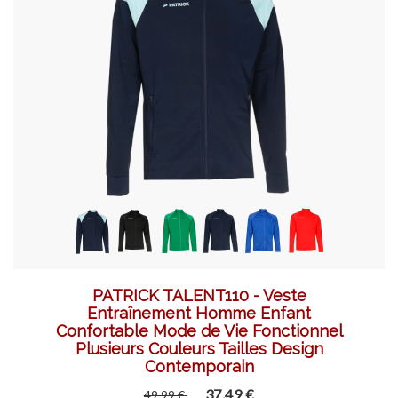
PATRICK TALENT110 - Veste
Entraînement Homme Enfant
Confortable Mode de Vie Fonctionnel
Plusieurs Couleurs Tailles Design
Contemporain
37,49 €
49,99 €