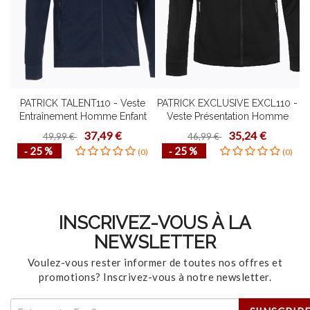
PATRICK TALENT110 - Veste
PATRICK EXCLUSIVE EXCL110 -
Entraînement Homme Enfant
Veste Présentation Homme
H
Confortable Mode de Vie
Enfant Design Contemporain
37,49 €
35,24 €
49,99 €
46,99 €
Fonctionnel Plusieurs Couleurs
Plusieurs Couleurs Tailles
‐ 25 %
‐ 25 %
(0)
(0)
Tailles Design Contemporain
Confortable Mode de Vie
Fonctionnel
INSCRIVEZ-VOUS À LA
NEWSLETTER
Voulez-vous rester informer de toutes nos offres et
promotions? Inscrivez-vous à notre newsletter.