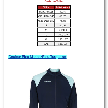
Guide des Tailles
Taille
Poitrine (cm)
3XS (7/8) 128
62/67
XXS (9/10) 140
68/75
XS (11/12) 152
76/81
S
86/93
M
94/101
L
102/109
XL
110/117
XXL
118/125
Couleur Bleu Marine/Bleu Turquoise: