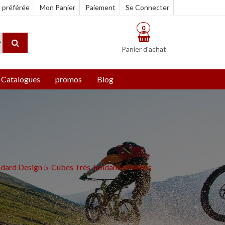
e préférée
Mon Panier
Paiement
Se Connecter
0
Panier d'achat
Catalogues
promos
Blog
tandard Design 5-Cubes Très Tendance Poches