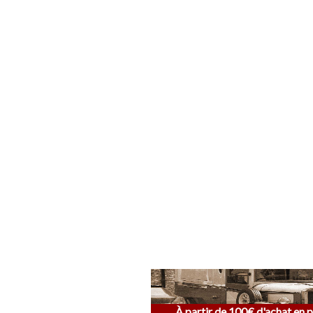
À partir de 100€ d'achat en p