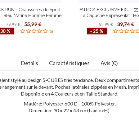
CK RUN - Chaussures de Sport
PATRICK EXCLUSIVE EXCL155 
ur Bleu Marine Homme Femme
à Capuche Représentatif 
e Qualité Plusieurs Pointures
Enfant Pull Design Contemp
55,99 €
39,74 €
79,99 €
52,99 €
Idéal Course à Pied
Plusieurs Couleurs Taill
 30 %
‐ 25 %
(0)
Confortable
Détails
Caractéristiques
Avis (0)
alent stylé au design 5-CUBES très tendance. Deux compartiments
e rangement sur le devant. Poches latérales zippées en Mesh. Imp
Disponible en 4 Couleurs et en Taille Standard.
Matière: Polyester 600 D - 100% Polyester.
Dimension: 30 x 22 x 43 cm (LaxLoxH).