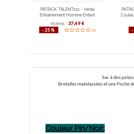
PATRICK TALENT110 - Veste
PATRI
Entraînement Homme Enfant
Coule
Confortable Mode de Vie
Haut
37,49 €
49,99 €
Fonctionnel Plusieurs Couleurs
‐ 25 %
‐
(0)
Tailles Design Contemporain
Sac à dos polyv
Bretelles matelassées et une Poche d
Couleur Pin/Noir: