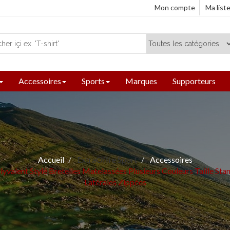
Mon compte
Ma list
Accessoires
Sports
Marques
Supporteurs
Accueil
ExtraOffre Sport
Accessoires
yvalent Stylé Bretelles Matelassées Plusieurs Couleurs Taille S
Latérales Zippées