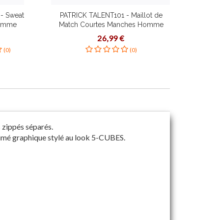
- Sweat
PATRICK TALENT101 - Maillot de
PATRI
Homme
Match Courtes Manches Homme
Enfa
orain
Femme Enfant à Séchage Rapide
En
26,99 €
es
Plusieurs Couleurs Tailles Étirement
(0)
(0)
Dynamique Coupe Slim
 zippés séparés.
rimé graphique stylé au look 5-CUBES.