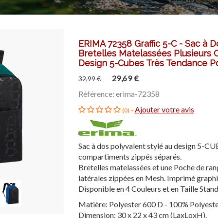
ERIMA 72358 Graffic 5-C - Sac à D
Bretelles Matelassées Plusieurs C
Design 5-Cubes Très Tendance P
29,69 €
32,99 €
Référence: erima-72358
-
Ajouter votre avis
(0)
Sac à dos polyvalent stylé au design 5-CU
compartiments zippés séparés.
Bretelles matelassées et une Poche de ran
latérales zippées en Mesh. Imprimé graph
Disponible en 4 Couleurs et en Taille Stand
Matière: Polyester 600 D - 100% Polyeste
Dimension: 30 x 22 x 43 cm (LaxLoxH).