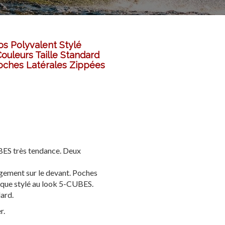
os Polyvalent Stylé
ouleurs Taille Standard
oches Latérales Zippées
BES très tendance. Deux
gement sur le devant. Poches
ique stylé au look 5-CUBES.
ard.
r.